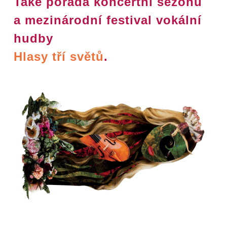
Také pořádá koncertní sezónu
a mezinárodní festival vokální
hudby
Hlasy tří světů
.