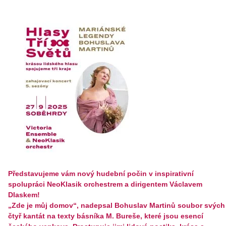
Představujeme vám nový hudební počin v inspirativní
spolupráci NeoKlasik orchestrem a dirigentem Václavem
Dlaskem!
„Zde je můj domov“, nadepsal Bohuslav Martinů soubor svých
čtyř kantát na texty básníka M. Bureše, které jsou esencí