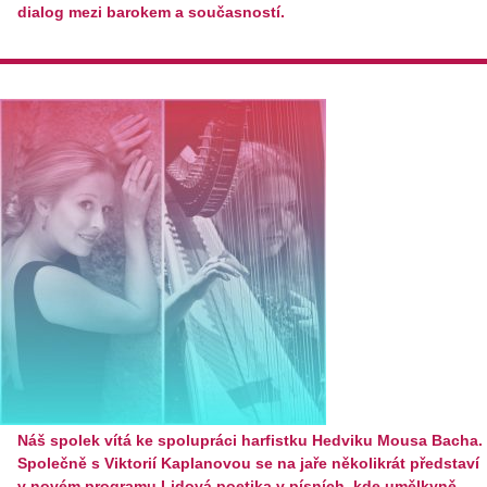
dialog mezi barokem a současností.
Náš spolek vítá ke spolupráci harfistku Hedviku Mousa Bacha.
Společně s Viktorií Kaplanovou se na jaře několikrát představí
v novém programu Lidová poetika v písních, kde umělkyně