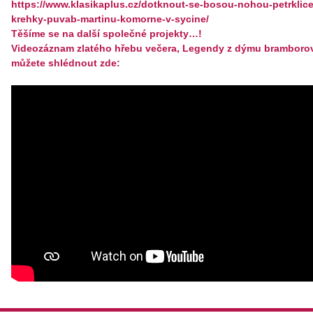
https://www.klasikaplus.cz/dotknout-se-bosou-nohou-petrklic
krehky-puvab-martinu-komorne-v-sycine/
Těšíme se na další společné projekty…!
Videozáznam zlatého hřebu večera, Legendy z dýmu bramborov
můžete shlédnout zde: