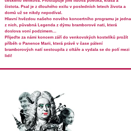
českého venkova. Prostupuje jimi lidová poetika, krása a
čistota. Psal je z dlouhého exilu v posledních letech života a
domů už se nikdy nepodíval.
Hlavní hvězdou našeho nového koncertního programu je jedna
z nich, půvabná Legenda z dýmu bramborové nati, která
doslova voní podzimem…
Přijeďte za námi koncem září do venkovských kostelíků prožít
příběh o Panence Marii, která právě v čase pálení
bramborových natí sestoupila z oltáře a vydala se do polí mezi
lidi!