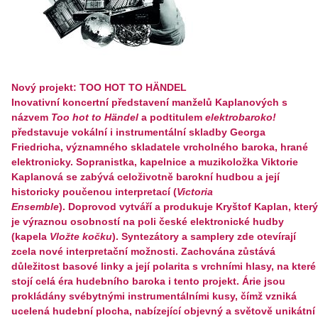
Nový projekt: TOO HOT TO HÄNDEL
Inovativní koncertní představení manželů Kaplanových s
názvem
Too hot to Händel
a podtitulem
elektrobaroko!
představuje vokální i instrumentální
skladby Georga
Friedricha, významného skladatele vrcholného baroka, hrané
elektronicky. Sopranistka, kapelnice a muzikoložka Viktorie
Kaplanová se zabývá celoživotně barokní hudbou a její
historicky poučenou interpretací (
Victoria
Ensemble
). Doprovod vytváří a produkuje Kryštof Kaplan, který
je výraznou osobností na poli české elektronické hudby
(kapela
Vložte kočku
). Syntezátory a samplery zde otevírají
zcela nové interpretační možnosti. Zachována zůstává
důležitost basové linky a její polarita s vrchními hlasy, na které
stojí celá éra hudebního baroka i tento projekt. Árie jsou
prokládány svébytnými instrumentálními kusy, čímž vzniká
ucelená hudební plocha, nabízející objevný a světově unikátní