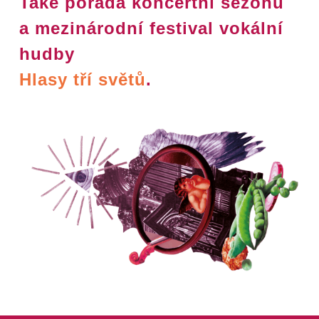
Také pořádá koncertní sezónu
a mezinárodní festival vokální
hudby
Hlasy tří světů
.