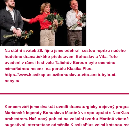
Na státní svátek 28. října jsme odehráli šestou reprízu našeho
hudebně dramatického představení Bohuslav a Vita. Toto
uvedení v rámci festivalu Talichův Beroun bylo oceněno
mimořádnou recenzí na portálu Klasika Plus:
https://www.klasikaplus.cz/bohuslav-a-vita-aneb-bylo-ci-
nebylo/
Koncem září jsme dvakrát uvedli dramaturgicky objevný progr
Mariánské legendy Bohuslava Martinů ve spolupráci s NeoKlas
orchestrem. Náš nový pohled na vokální tvorbu Martinů včetně
sugestivní interpretace odměnila KlasikaPlus velmi krásnou re