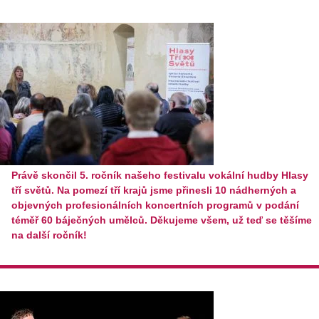
Právě skončil 5. ročník našeho festivalu vokální hudby Hlasy
tří světů. Na pomezí tří krajů jsme přinesli 10 nádherných a
objevných profesionálních koncertních programů v podání
téměř 60 báječných umělců. Děkujeme všem, už teď se těšíme
na další ročník!