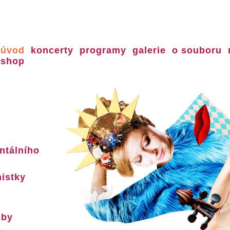
úvod
koncerty
programy
galerie
o souboru
shop
ntálního
nistky
dby