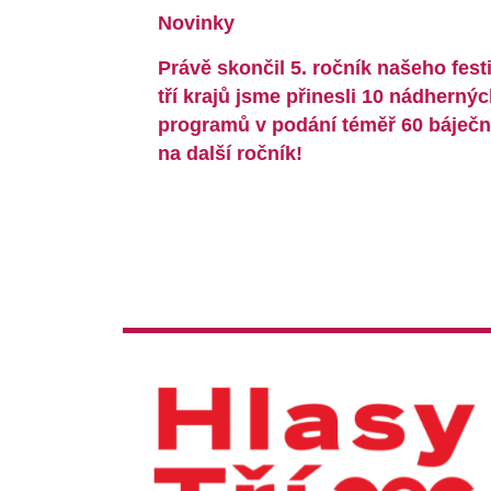
Novinky
Právě skončil 5. ročník našeho fest
tří krajů jsme přinesli 10 nádherný
programů v podání téměř 60 báječn
na další ročník!