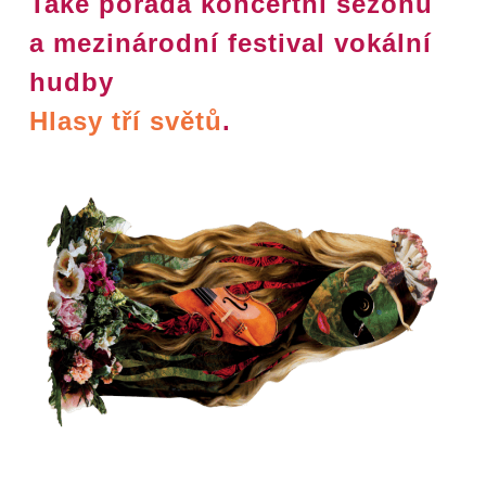
Také pořádá koncertní sezónu
a mezinárodní festival vokální
hudby
Hlasy tří světů
.