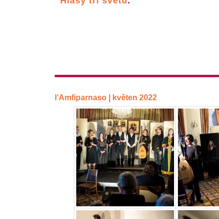
Hlasy tří světů
.
l’Amfiparnaso | květen 2022