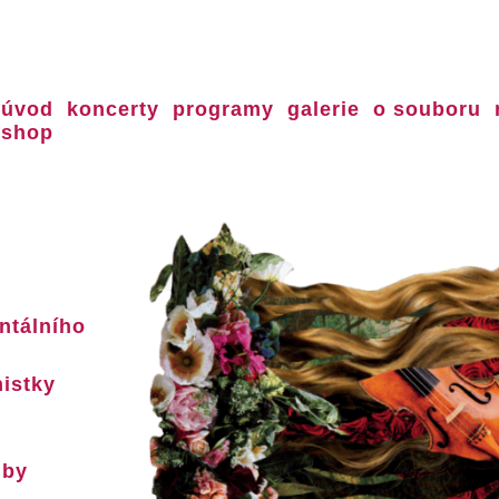
úvod
koncerty
programy
galerie
o souboru
shop
ntálního
nistky
dby